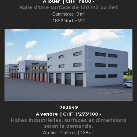
A louer |
CHF
1'800.-
Halle d'une surface de 120 m2 au Rez
Commerce 0 m²
1852 Roche VD
792949
A vendre |
CHF
1'273'100.-
Halles industrielles, surfaces et dimensions
selon la demande.
Atelier 2 pièce(s) 438 m²