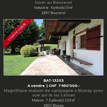
louer au Bouveret
Industrie 4 pièce(s) 0 m²
1897 Bouveret
COUP DE COEUR
BAT-13203
A vendre |
CHF
1'950'000.-
Magnifique maison de campagne à Blonay avec
vue sur le lac Léman
Maison 7.5 pièce(s) 224 m²
1807 Blonay