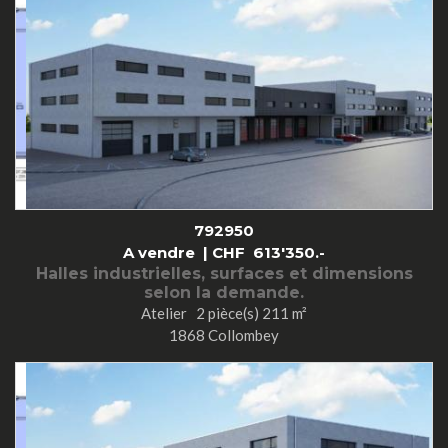
792950
A vendre |
CHF
613'350.-
Halles industrielles, surfaces et dimensions
selon la demande.
Atelier 2 pièce(s) 211 m²
1868 Collombey