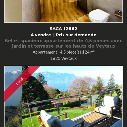
SACA-12662
A vendre |
Prix sur demande
Bel et spacieux appartement de 4,5 pièces avec
jardin et terrasse sur les hauts de Veytaux
Appartement 4.5 pièce(s) 124 m²
1820 Veytaux
LOUÉ