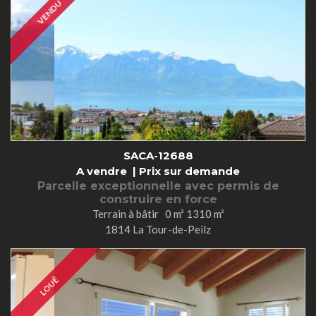
VENDU
SACA-12688
A vendre |
Prix sur demande
Parcelle exceptionnelle avec permis de
construire en force
Terrain à bâtir 0 m² 1310 m²
1814 La Tour-de-Peilz
LOUÉ