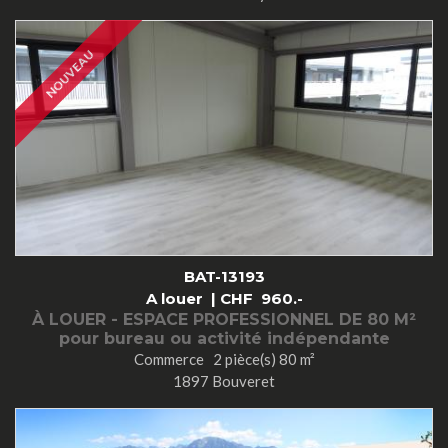
NOUVEAU
BAT-13193
A louer |
CHF
960.-
À LOUER - ESPACE PROFESSIONNEL DE 80 M²
pour bureau ou activité indépendante
Commerce 2 pièce(s) 80 m²
1897 Bouveret