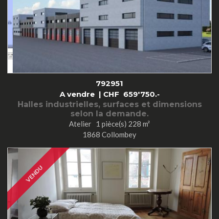
792951
A vendre |
CHF
659'750.-
Halles industrielles, surfaces et dimensions
selon la demande.
Atelier 1 pièce(s) 228 m²
1868 Collombey
VENDU