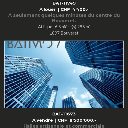
BAT-11749
A louer |
CHF
4'400.-
A seulement quelques minutes du centre du
Bouveret.
Attique 6.5 pièce(s) 285 m²
1897 Bouveret
BAT-11673
A vendre |
CHF
8'500'000.-
Halles artisanale et commerciale