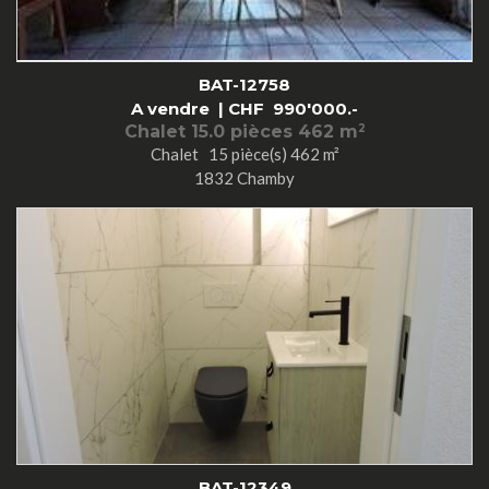
BAT-12758
A vendre |
CHF
990'000.-
Chalet 15.0 pièces 462 m
2
Chalet 15 pièce(s) 462 m²
1832 Chamby
BAT-12349