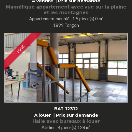
A vendre |
Prix sur demande
Magnifique appartement avec vue sur la plaine
et les montagnes
Appartement meublé 1.5 pièce(s) 0 m²
1899 Torgon
LOUÉ
BAT-12312
A louer |
Prix sur demande
Halle avec bureaux à louer
Atelier 4 pièce(s) 128 m²