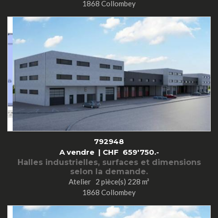
1868 Collombey
792948
A vendre |
CHF
659'750.-
Halles industrielles, surfaces et dimensions
selon la demande.
Atelier 2 pièce(s) 228 m²
1868 Collombey