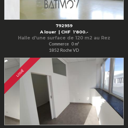
792959
A louer |
CHF
1'800.-
Halle d'une surface de 120 m2 au Rez
Commerce 0 m²
1852 Roche VD
LOUÉ