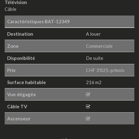
Télévision
Câble
Caractéristiques
BAT-12349
Destination
A louer
Zone
Commerciale
Disponibilité
De suite
Prix
CHF 3'825.-p/mois
Surface habitable
216 m2
Vue dégagée
Câble TV
Ascenseur