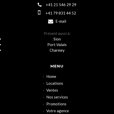
+41 21 546 29 29
+41 79 831 44 52
E-mail
Présent aussi à:
Sion
Port-Valais
Charmey
MENU
Home
Locations
Ventes
Nos services
Promotions
Votre agence