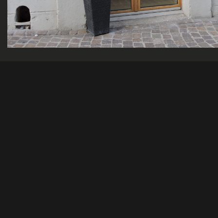
Batimo'V
François Volet
Rue du Village
CH - 1802 Co
+41 21 54
+41 79 83