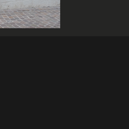
MENU
Home
 14
rseaux
Locations
Ventes
6 29 29
Nos services
1 44 52