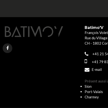
Batimo'V
François Volet
Rue du Village
CH - 1802 Co
+41 21 54
+41 79 83
E-mail
Présent aussi 
Sion
Port-Valais
Charmey