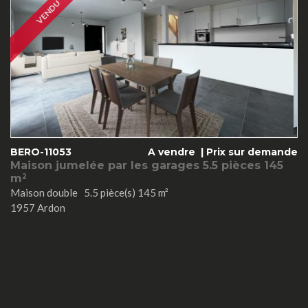
VENDU
BERO-11053
A vendre |
Prix sur demande
Maison jumelée par les garages 5.5 pièces 145
m
2
Maison double 5.5 pièce(s) 145 m²
1957 Ardon