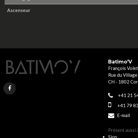
Ascenseur
Batimo'V
François Volet
Rue du Village
CH - 1802 Co
+41 21 54
+41 79 83
E-mail
Présent aussi 
Sion