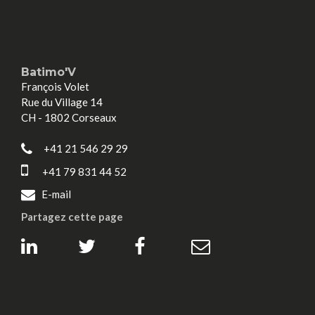
Batimo'V
François Volet
Rue du Village 14
CH - 1802 Corseaux
+41 21 546 29 29
+41 79 831 44 52
E-mail
Partagez cette page