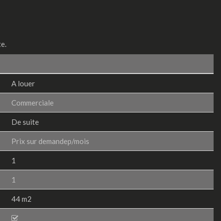
e.
A louer
Commerciale
De suite
Prix sur demandep/mois
1
1
44 m2