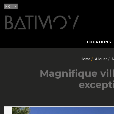
LOCATIONS
Home
A louer
M
Magnifique vil
excepti