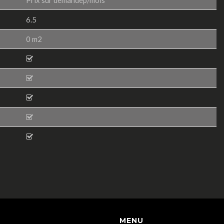
6.5
0 m2
MENU