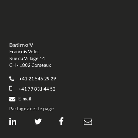
Batimo'V
François Volet
Rue du Village 14
CH - 1802 Corseaux
+41 21 546 29 29
+41 79 831 44 52
E-mail
Partagez cette page