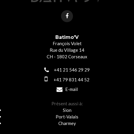
Batimo'V
François Volet
Rue du Village 14
CH - 1802 Corseaux
+41 21 546 29 29
+41 79 831 44 52
E-mail
Présent aussi à:
Sion
Port-Valais
Charmey