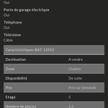
Oui
Porte du garage électrique
Oui
Téléphone
Oui
Télévision
Câble
Caractéristiques
BAT-12551
Destination
A vendre
Zone
Chalets
Disponibilité
De suite
Prix
Prix sur demande
Etage
5
Nombre de pièces
1.5