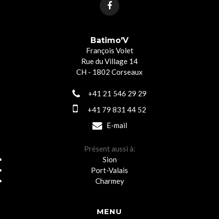
Batimo'V
François Volet
Rue du Village 14
CH - 1802 Corseaux
+41 21 546 29 29
+41 79 831 44 52
E-mail
Présent aussi à:
Sion
Port-Valais
Charmey
MENU