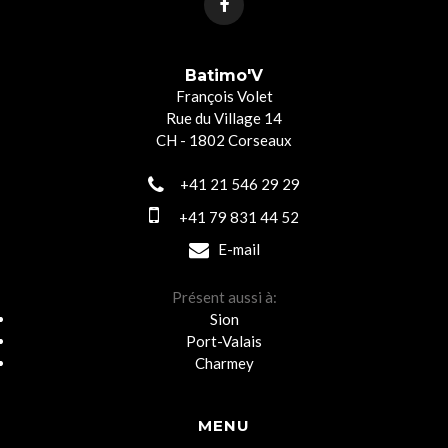
Batimo'V
François Volet
Rue du Village 14
CH - 1802 Corseaux
+41 21 546 29 29
+41 79 831 44 52
E-mail
Présent aussi à:
Sion
Port-Valais
Charmey
MENU