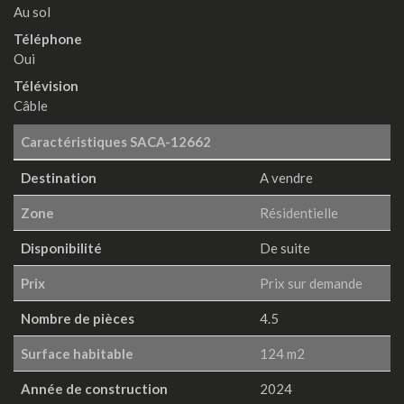
Au sol
Téléphone
Oui
Télévision
Câble
Caractéristiques
SACA-12662
Destination
A vendre
Zone
Résidentielle
Disponibilité
De suite
Prix
Prix sur demande
Nombre de pièces
4.5
Surface habitable
124 m2
Année de construction
2024