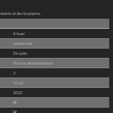
ments et des locataires.
A louer
Industrielle
De suite
Prix sur demandep/mois
3
32 m2
2022