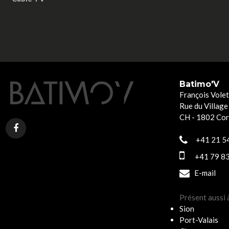
Batimo'V
François Volet
Rue du Village
CH - 1802 Co
+41 21 54
+41 79 83
E-mail
Présent aussi 
Sion
Port-Valais