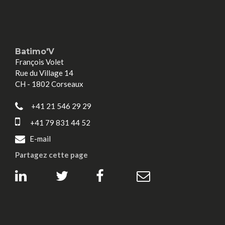
Batimo'V
François Volet
Rue du Village 14
CH - 1802 Corseaux
+41 21 546 29 29
+41 79 831 44 52
E-mail
Partagez cette page