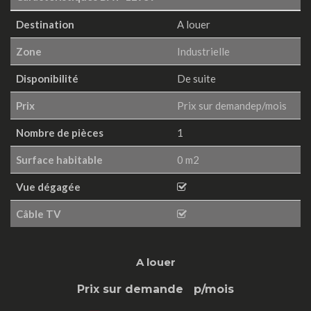
Destination
A louer
Zone
Industrielle
Disponibilité
De suite
Prix
Prix sur demandep/mois
Nombre de pièces
1
Surface habitable
0 m2
Vue dégagée
Câble TV
A louer
Prix sur demande
p/mois