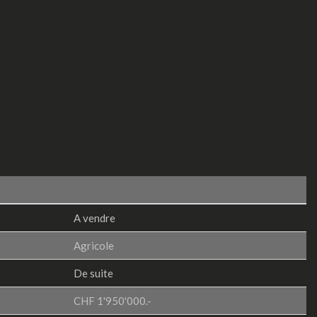
A vendre
Agricole
De suite
CHF 1'950'000.-