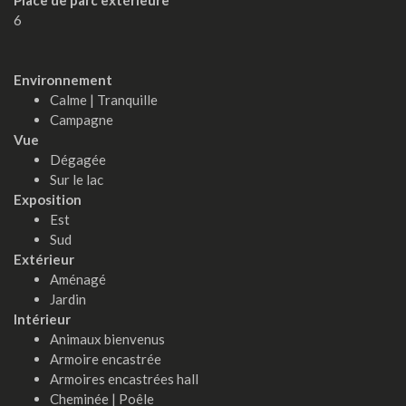
Place de parc extérieure
6
Environnement
Calme | Tranquille
Campagne
Vue
Dégagée
Sur le lac
Exposition
Est
Sud
Extérieur
Aménagé
Jardin
Intérieur
Animaux bienvenus
Armoire encastrée
Armoires encastrées hall
Cheminée | Poêle