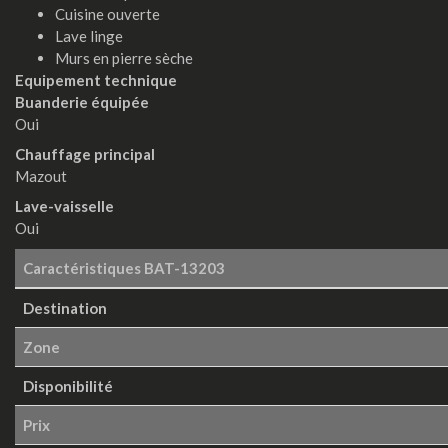
Cuisine ouverte
Lave linge
Murs en pierre sèche
Equipement technique
Buanderie équipée
Oui
Chauffage principal
Mazout
Lave-vaisselle
Oui
Caractéristiques
BAT-13203
Destination
Zone
Disponibilité
Prix