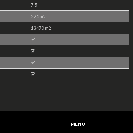
7.5
224 m2
13470 m2
MENU