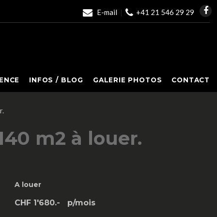
E-mail
|
+41 21 546 29 29
ENCE
INFOS / BLOG
GALERIE PHOTOS
CONTACT
r.
140 m2 à louer.
A louer
CHF 1'680.-
p/mois