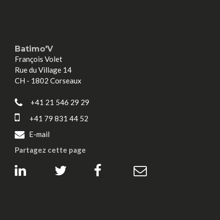
Batimo'V
François Volet
Rue du Village 14
CH - 1802 Corseaux
+41 21 546 29 29
+41 79 831 44 52
E-mail
Partagez cette page