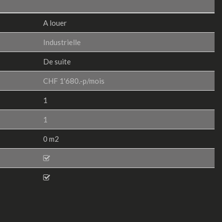
A louer
Industrielle
De suite
CHF 1'680.-p/mois
1
1
0 m2