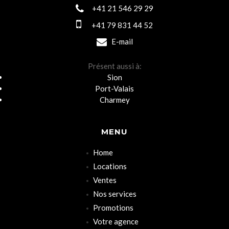
+41 21 546 29 29
+41 79 831 44 52
E-mail
Présent aussi à:
Sion
Port-Valais
Charmey
MENU
Home
Locations
Ventes
Nos services
Promotions
Votre agence