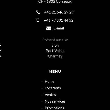
CH - 1802 Corseaux
+41 21 546 29 29
+41 79 831 44 52
E-mail
Présent aussi à:
Sion
Port-Valais
Charmey
MENU
Home
Locations
Ventes
Nos services
Promotions