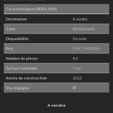
Caractéristiques
BERG-9835
Destination
A vendre
Zone
Résidentielle
Disponibilité
De suite
Prix
CHF 1'540'000.-
Nombre de pièces
4.5
Surface habitable
7 m2
Année de construction
2022
Vue dégagée
A vendre