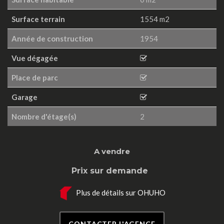
Surface terrain
1554 m2
Année de construction
1954
Vue dégagée
Place de parc
Garage
Nombre d'étage(s)
2
A vendre
Prix sur demande
Plus de détails sur OHUHO
CONTACTER L'AGENCE