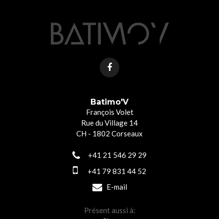
Batimo'V
François Volet
Rue du Village 14
CH - 1802 Corseaux
+41 21 546 29 29
+41 79 831 44 52
E-mail
Présent aussi à: