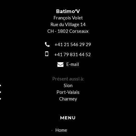
Batimo'V
François Volet
Rue du Village 14
CH - 1802 Corseaux
+41 21 546 29 29
+41 79 831 44 52
E-mail
Présent aussi à:
Sion
Port-Valais
Charmey
MENU
Home