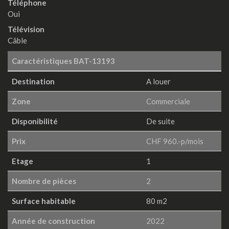
Téléphone
Oui
Télévision
Câble
Caractéristiques
BAT-13193
Destination
A louer
Zone
Commerciale
Disponibilité
De suite
Prix
CHF 960.-p/mois
Etage
1
Nombre de pièces
2
Surface habitable
80 m2
Année de construction
2022