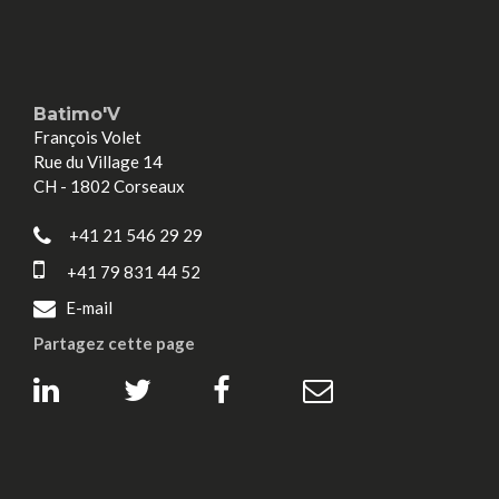
Batimo'V
François Volet
Rue du Village 14
CH - 1802 Corseaux
+41 21 546 29 29
+41 79 831 44 52
E-mail
Partagez cette page