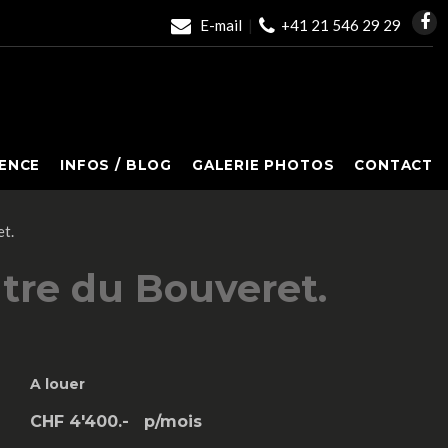
E-mail
|
+41 21 546 29 29
ENCE
INFOS / BLOG
GALERIE PHOTOS
CONTACT
t.
tre du Bouveret.
A louer
CHF 4'400.-
p/mois