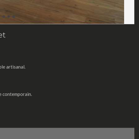
et
le artisanal.
le contemporain.