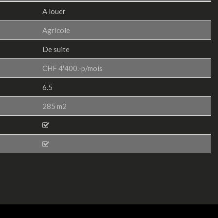
A louer
Agricole
De suite
CHF 4'400.-p/mois
6.5
285 m2