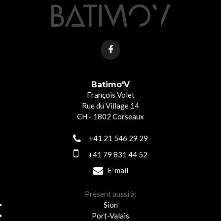
Batimo'V
François Volet
Rue du Village 14
CH - 1802 Corseaux
+41 21 546 29 29
+41 79 831 44 52
E-mail
Présent aussi à:
Sion
Port-Valais