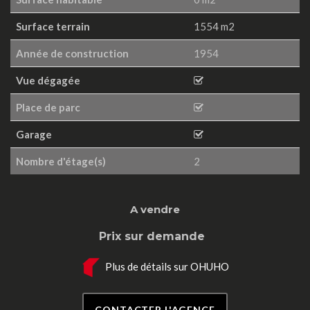
Surface terrain
1554 m2
Année de construction
1954
Vue dégagée
Place de parc
Garage
Nombre d'étage(s)
2
A vendre
Prix sur demande
Plus de détails sur OHUHO
CONTACTER L'AGENCE