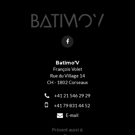
Batimo'V
François Volet
Rue du Village 14
CH - 1802 Corseaux
+41 21 546 29 29
+41 79 831 44 52
E-mail
Présent aussi à: