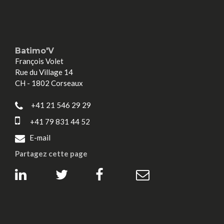
Batimo'V
François Volet
Rue du Village 14
CH - 1802 Corseaux
+41 21 546 29 29
+41 79 831 44 52
E-mail
Partagez cette page