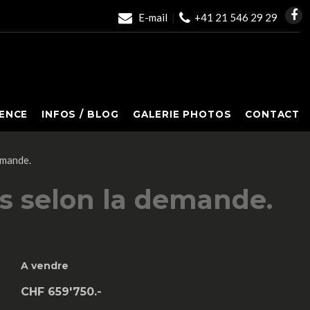
E-mail
|
+41 21 546 29 29
ENCE
INFOS / BLOG
GALERIE PHOTOS
CONTACT
emande.
ns selon la demande.
A vendre
CHF 659'750.-