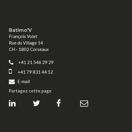
Batimo'V
François Volet
Rue du Village 14
CH - 1802 Corseaux
+41 21 546 29 29
+41 79 831 44 52
E-mail
Partagez cette page