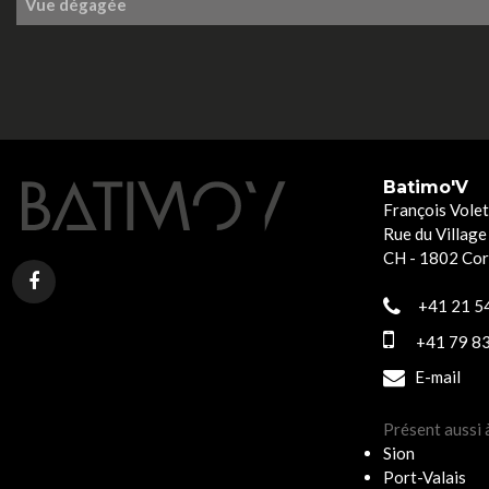
Vue dégagée
Batimo'V
François Volet
Rue du Village
CH - 1802 Co
+41 21 54
+41 79 83
E-mail
Présent aussi 
Sion
Port-Valais