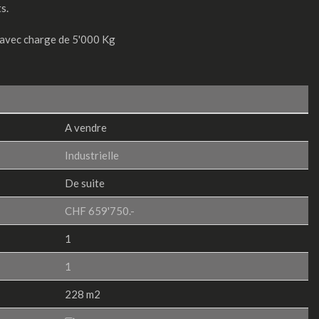
s.
avec charge de 5'000 Kg
A vendre
Industrielle
De suite
CHF 659'750.-
1
1
228 m2